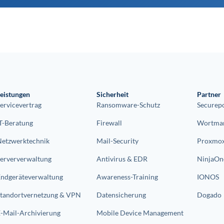
eistungen
Sicherheit
Partner
ervicevertrag
Ransomware-Schutz
Securep
T-Beratung
Firewall
Wortman
Netzwerktechnik
Mail-Security
Proxmo
Serververwaltung
Antivirus & EDR
NinjaOn
Endgeräteverwaltung
Awareness-Training
IONOS
Standortvernetzung & VPN
Datensicherung
Dogado
-Mail-Archivierung
Mobile Device Management