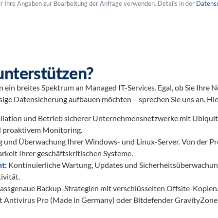
ir Ihre Angaben zur Bearbeitung der Anfrage verwenden. Details in der
Datensc
unterstützen?
 ein breites Spektrum an Managed IT-Services. Egal, ob Sie Ihre N
ssige Datensicherung aufbauen möchten – sprechen Sie uns an. Hie
allation und Betrieb sicherer Unternehmensnetzwerke mit Ubiquit
proaktivem Monitoring.
g und Überwachung Ihrer Windows- und Linux-Server. Von der Pr
eit Ihrer geschäftskritischen Systeme.
nt
:
Kontinuierliche Wartung, Updates und Sicherheitsüberwachung
vität.
assgenaue Backup-Strategien mit verschlüsselten Offsite-Kopien. 
t Antivirus Pro (Made in Germany) oder Bitdefender GravityZone 