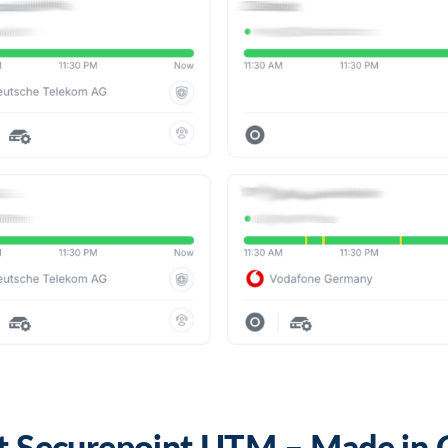
it Securepoint UTM – Made in