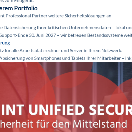
is zum Endgerät.
erem Portfolio
nt Professional Partner weitere Sicherheitslösungen an:
le Datensicherung Ihrer kritischen Unternehmensdaten – lokal und
Support-Ende 30. Juni 2027 – wir betreuen Bestandssysteme weite
erung
z für alle Arbeitsplatzrechner und Server in Ihrem Netzwerk.
bsicherung von Smartphones und Tablets Ihrer Mitarbeiter – ink