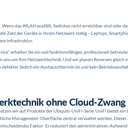
t. Wenn das WLAN ausfällt, Switches nicht erreichbar sind oder d
st die Zahl der Geräte in Ihrem Netzwerk stetig – Laptops, Smartph
re Infrastruktur.
ce“ erhalten Sie ein voll funktionsfähiges, professionell betreut
 uns um Ihre Netzwerktechnik. Und wir planen Reserven gleich m
defekter Switch ein Austauschtermin ist und kein Betriebsausfall
werktechnik ohne Cloud-Zwang
tzen wir auf Produkte der Ubiquiti-UniFi-Serie. UniFi bietet ein 
eitliche Management-Oberfläche zentral verwaltet werden. Dieser
 entscheidender Faktor: Er reduziert den administrativen Aufwand